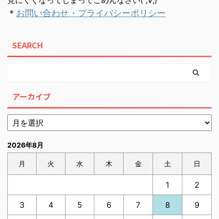
見にくくなってしまってごめんなさい( ;∀;)
＊
お問い合わせ・プライバシーポリシー
SEARCH
アーカイブ
2026年8月
月
火
水
木
金
土
日
1
2
3
4
5
6
7
8
9