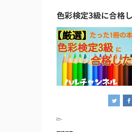
色彩検定3級に合格
-