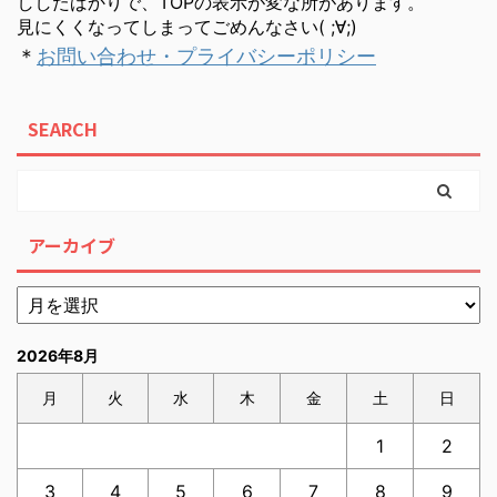
ししたばかりで、TOPの表示が変な所があります。
見にくくなってしまってごめんなさい( ;∀;)
＊
お問い合わせ・プライバシーポリシー
SEARCH
アーカイブ
2026年8月
月
火
水
木
金
土
日
1
2
3
4
5
6
7
8
9