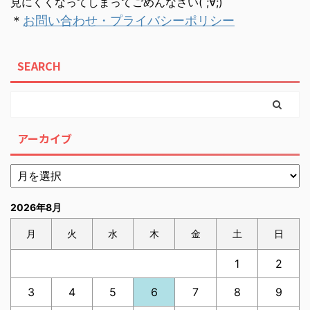
見にくくなってしまってごめんなさい( ;∀;)
＊
お問い合わせ・プライバシーポリシー
SEARCH
アーカイブ
2026年8月
月
火
水
木
金
土
日
1
2
3
4
5
6
7
8
9