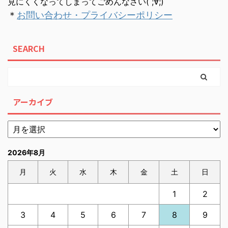
見にくくなってしまってごめんなさい( ;∀;)
＊
お問い合わせ・プライバシーポリシー
SEARCH
アーカイブ
2026年8月
月
火
水
木
金
土
日
1
2
3
4
5
6
7
8
9