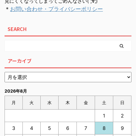
見にくくなってしまってごめんなさい( ;∀;)
＊
お問い合わせ・プライバシーポリシー
SEARCH
アーカイブ
2026年8月
月
火
水
木
金
土
日
1
2
3
4
5
6
7
8
9