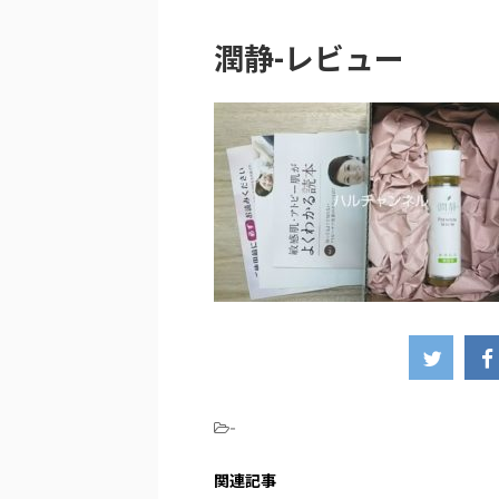
潤静-レビュー
-
関連記事