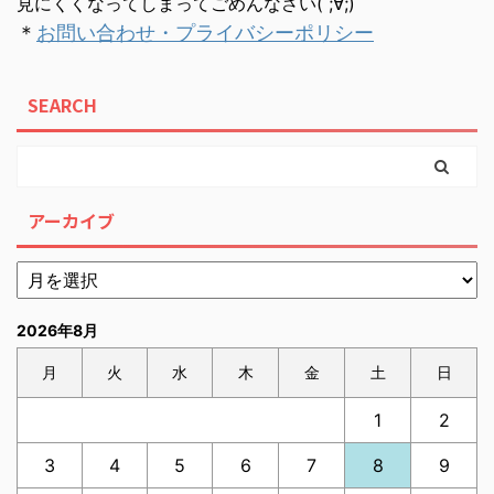
見にくくなってしまってごめんなさい( ;∀;)
＊
お問い合わせ・プライバシーポリシー
SEARCH
アーカイブ
2026年8月
月
火
水
木
金
土
日
1
2
3
4
5
6
7
8
9