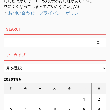
ししたばかりで、TOPの表示が変な所があります。
見にくくなってしまってごめんなさい( ;∀;)
＊
お問い合わせ・プライバシーポリシー
SEARCH
アーカイブ
2026年8月
月
火
水
木
金
土
日
1
2
3
4
5
6
7
8
9