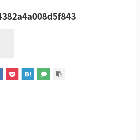
4382a4a008d5f843