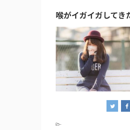
喉がイガイガしてき
-